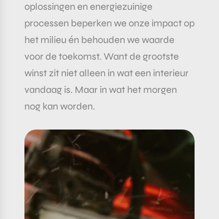
oplossingen en energiezuinige
processen beperken we onze impact op
het milieu én behouden we waarde
voor de toekomst. Want de grootste
winst zit niet alleen in wat een interieur
vandaag is. Maar in wat het morgen
nog kan worden.