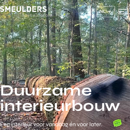
NL
Duurzame
interieurbouw
Een interieur voor vandaag én voor later.